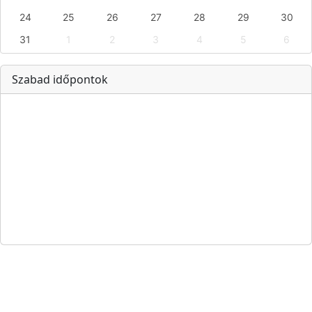
24
25
26
27
28
29
30
31
1
2
3
4
5
6
Szabad időpontok