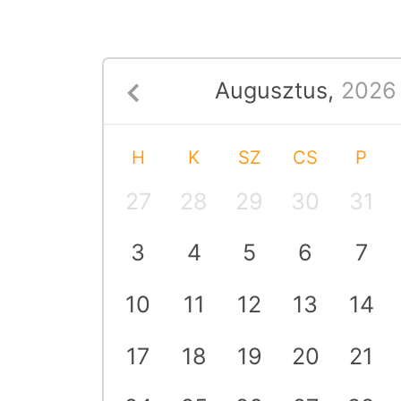
Augusztus,
2026
H
K
SZ
CS
P
SZ
V
27
28
29
30
31
1
2
3
4
5
6
7
8
9
10
11
12
13
14
15
16
17
18
19
20
21
22
23
24
25
26
27
28
29
30
31
1
2
3
4
5
6